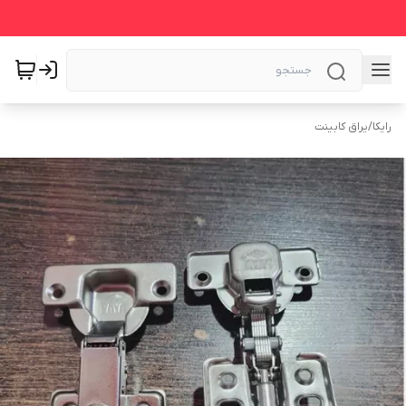
رایکا
/
یراق کابینت