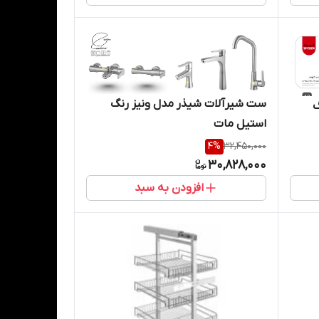
ست شیرآلات شیذر مدل ونیز رنگ
گ
استیل مات
4
%
32,450,000
30,828,000
افزودن به سبد