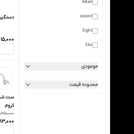
Aikan
یراق کابینت
assist
دستگیره
Eight
15,000
Eko
golden
موجودی
PAYA
محدوده قیمت
platin
ست شیر
setco
کروم
,350,000
S-TURK
683,000
technopol