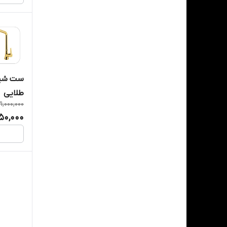
آیتین
استیل البرز
الفا
ست شیرآ
امیت
طلایی
1,000,000
ایران چسب
50,000
بیمکث
رایکا
شیذر
نگین الماس