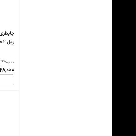
جابطری 
ریل 2 طبقه رایکا
2,450,000
28,000