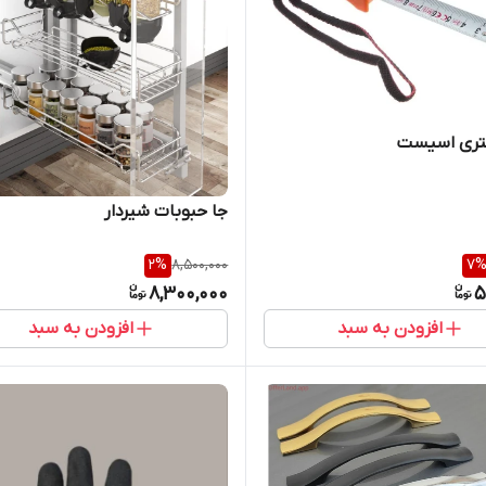
جا حبوبات شیردار
2
%
8,500,000
7
8,300,000
5
افزودن به سبد
افزودن به سبد