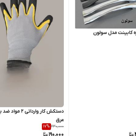
ه کابینت مدل سولون
دستکش کار وارداتی 2 مو
عرق
17
%
230,000
190,000