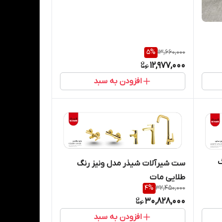
5
%
13,660,000
12,977,000
افزودن به سبد
گ
ست شیرآلات شیذر مدل ونیز رنگ
طلایی مات
4
%
32,450,000
30,828,000
افزودن به سبد