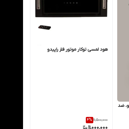
هود لمسی توکار موتور فلز راپیدو
اد ضد بو، ضد
4
%
11,500,000
11,000,000