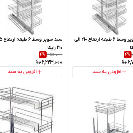
سبد سوپر وسط 6 طبقه ارتفاع 210 الی
210 رایکا
4
%
6,550,000
4
%
6,223,000
6,
افزودن به سبد
افزودن به سبد