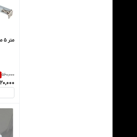
متر 5 متری اسیست
%
560,000
20,000