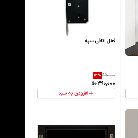
قفل اتاقی سپه
13
%
450,000
390,000
افزودن به سبد