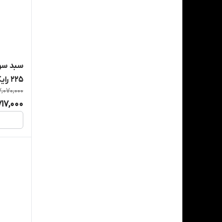
225 رایکا
7,070,000
717,000