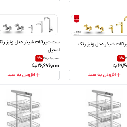
ست شیرآلات شیذر مدل ونیز رن
لات شیذر مدل ونیز رنگ
استیل
5
%
28,080,000
5
%
3
26,676,000
29,4
افزودن به سبد
افزودن به سبد