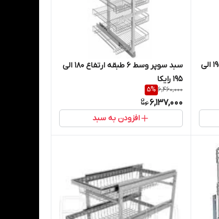
سبد سوپر وسط 6 طبقه ارتفاع 195 الی
سبد سوپر وسط 6 طبقه ارتفاع 180 الی
195 رایکا
5
%
6,460,000
6,137,000
افزودن به سبد