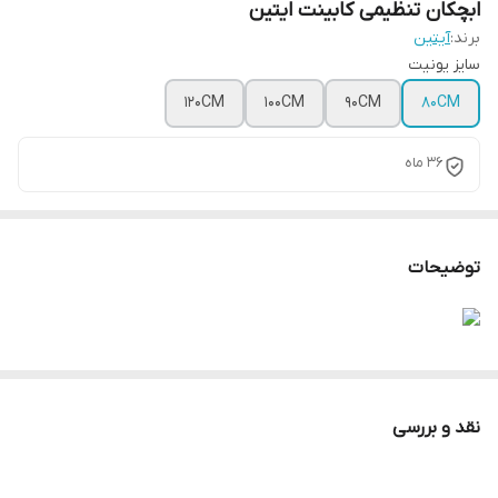
ابچکان تنظیمی کابینت ایتین
برند:
آیتین
سایز یونیت
120CM
100CM
90CM
80CM
36 ماه
توضیحات
نقد و بررسی