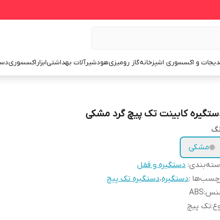
یجات و اکسسوری اشپزخانه
گاز رومیزی
هود
شیرآلات بهداشتی
ابزار
اکسسوری
دست
ستگیره کابینت تک پیچ گرد مشکی
نگ
مشکی
ته‌بندی
:
دستگیره و قفل
چسب‌ها :
دستگیره
،
دستگیره تک پیچ
نس
:
ABS
ع
:
تک پیچ