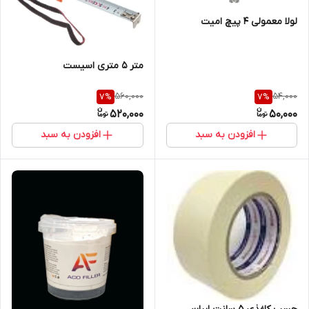
لولا معمولی 4 پیچ امیت
متر 5 متری اسیست
560,000
54,000
7
%
7
%
520,000
50,000
افزودن به سبد
افزودن به سبد