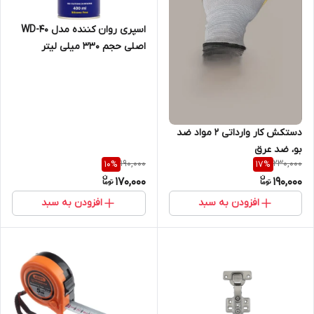
اسپری روان کننده مدل WD-40
اصلی حجم 330 میلی لیتر
دستکش کار وارداتی 2 مواد ضد
بو، ضد عرق
190,000
230,000
10
%
17
%
170,000
190,000
افزودن به سبد
افزودن به سبد