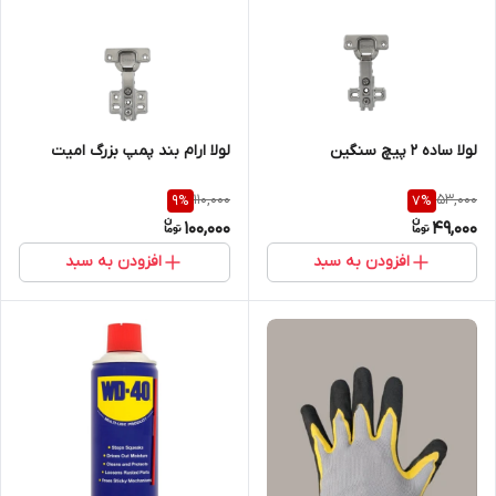
لولا ساده 2 پیچ سنگین
لولا ارام بند پمپ بزرگ امیت
110,000
53,000
9
%
7
%
100,000
49,000
افزودن به سبد
افزودن به سبد