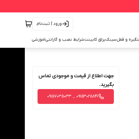
ورود | ثبت‌نام
گیره و قفل
سینک
یراق کابینت
شرایط نصب و گارانتی
اموزشی
جهت اطلاع از قیمت و موجودی تماس
بگیرید.
09153025841 _ 09157035033