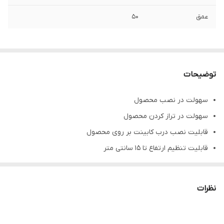
عمق
50
توضیحات
سهولت در نصب محصول
سهولت در تراز کردن محصول
قابلیت نصب درب کابینت بر روی محصول
قابلیت تنظیم ارتفاع تا 15 سانتی متر
قابلیت تنظیم فاصله بین طبقات
پوشش آبکاری سه لایه جهت پایداری در محیط های مرطوب
نظرات
پوشش رنگ به روش الکترواستاتیک
تحمل بار تا حداکثر 50 کیلوگرم