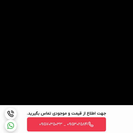
مزایای استفاده از سوپر وسط 2 طبقه ایتین:
بهینه‌سازی فضا:
استفاده حداکثری از فضای عمقی و غیرقابل دسترس
کابینت.
دسترسی آسان:
دیگر نیازی به خم شدن و جستجو در عمق کابینت
نیست؛ با یک حرکت ساده، تمامی وسایل جلوی دست شما قرار
می‌گیرند.
سازماندهی بهتر:
امکان تفکیک و دسته‌بندی وسایل در دو طبقه مجزا.
افزایش زیبایی و نظم:
کمک به ایجاد یک آشپزخانه منظم و کارآمد.
دوام و کیفیت:
ساخت برند ایتین معمولاً با کیفیت بالا و عمر طولانی
همراه است.
سوپر وسط 2 طبقه ایتین، یک راهکار هوشمندانه برای تبدیل فضاهای
بلااستفاده یا کم‌کاربرد کابینت به فضاهایی کاملاً منظم، کاربردی و در
جهت اطلاع از قیمت و موجودی تماس بگیرید.
دسترس در آشپزخانه مدرن است.
09153025841 _ 09157035033