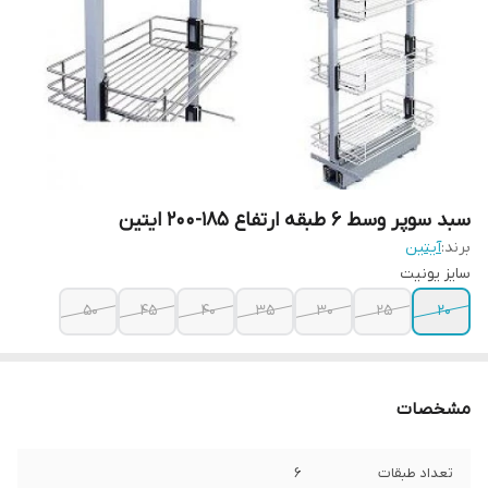
سبد سوپر وسط 6 طبقه ارتفاع 185-200 ایتین
برند:
آیتین
سایز یونیت
50
45
40
35
30
25
20
مشخصات
تعداد طبقات
6