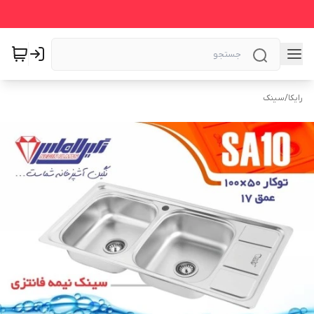
رایکا
/
سینک