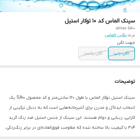
سینک الماس کد 10 توکار استیل
almas SA10
برند:
نگین الماس
جهت لگن
لگن چپ
لگن راست
توضیحات
سینک استیل توکار الماس با طول 120 سانتی‌متر و کد محصول SA10 یک
انتخاب ایده‌آل و مدرن برای آشپزخانه‌هایی است که به دنبال ترکیبی از
کارایی، زیبایی و دوام هستند. این سینک از جنس استیل ضد زنگ گرید
304 با کیفیت بالا ساخته شده که مقاومت فوق‌العاده‌ای در برابر زنگ‌زدگی،
خوردگی، لکه، و تغییر رنگ در برابر مواد شوینده و اسیدهای موجود در