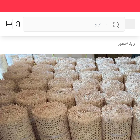
رایکا
/
حصیر