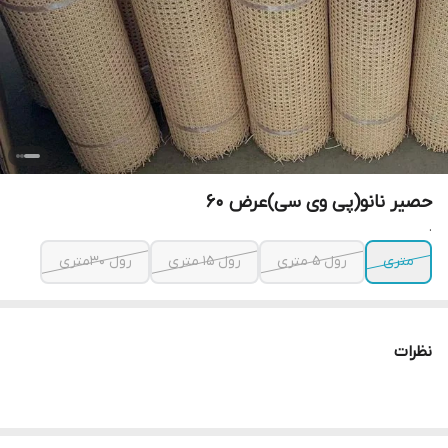
حصیر نانو(پی وی سی)عرض 60
.
متری
رول 5 متری
رول 15 متری
رول 30متری
نظرات