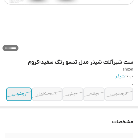
ست شیرآلات شیذر مدل تنسو رنگ سفید-کروم
shizer
برند:
شیذر
.
ظرفشویی
توالت
دوش
دست کامل
روشویی
مشخصات