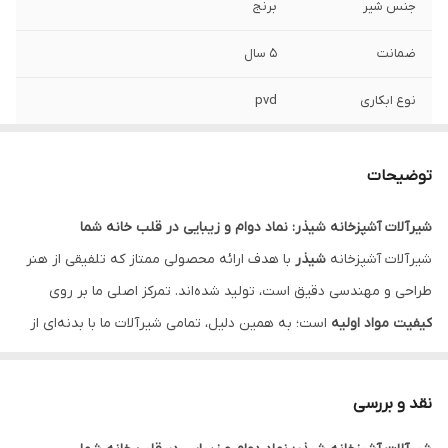
جنس شیر
برنج
ضمانت
5 سال
نوع ابکاری
pvd
توضیحات
شیرآلات آشپزخانه شیذر: نماد دوام و زیبایی در قلب خانه شما
شیرآلات آشپزخانه
شیذر
با هدف ارائه محصولی ممتاز که تلفیقی از هنر
طراحی و مهندسی دقیق است، تولید شده‌اند. تمرکز اصلی ما بر روی
کیفیت مواد اولیه
است؛ به همین دلیل، تمامی شیرآلات ما با بدنه‌ای از
شمش برنج خالص
ساخته می‌شوند. این انتخاب، مقاومت کامل در برابر
زنگ‌زدگی، خوردگی ناشی از مواد شوینده و سختی آب را تضمین کرده و
نقد و بررسی
عمر مفید محصول شما را به شدت افزایش می‌دهد.