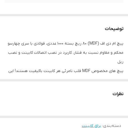
توضیحات
پیچ ام دی اف (MDF) 80 ریچ بسته 1000 عددی، فولادی با سری چهارسو
محکم و مقاوم نسبت به فشار، کاربرد در نصب اتصالات کابینت و نصب
ریل
پیچ های مخصوص MDF قلب نامرئی هر کابینت باکیفیت هستند! این
پیچ های هوشمندانه طراحی شده اند تا به راحتی درون صفحات ام دی
اف نفوذ کنند بدون اینکه باعث ترک خوردن یا آسیب دیدن این صفحات
نظرات
شوند. برخلاف پیچ های معمولی که ممکن است به ساختار فیبری MDF
آسیب بزنند، پیچ های مخصوص این کار با ظرافت و دقت عمل می کنند.
پیچ ام دی اف (MDF) ایت بسته 1000 عددی، فولادی با سری چهارسو
دسته‌بندی
:
یراق کابینت
محکم و مقاوم نسبت به فشار، کاربرد در نصب اتصالات کابینت و نصب