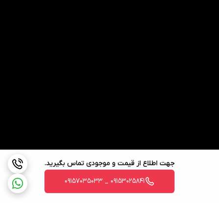
نکته حرفه ای:
همیشه 10% بیشتر از مقدار محاسبه شده پیچ تهیه کنید تا در میانه کار
با کمبود مواجه نشوید!
5. سوالات متداول
سوال:
تفاوت پیچ MDF با پیچ معمولی چیست؟
پاسخ:
پیچ های MDF دارای شیارهای خاص و زاویه دنده مناسب برای
ساختار متخلخل MDF هستند که از آسیب به صفحات جلوگیری می کند.
سوال:
آیا می توان از پیچ MDF برای نئوپان استفاده کرد؟
پاسخ:
بله، اما بهتر است از پیچ های مخصوص نئوپان استفاده شود.
جهت اطلاع از قیمت و موجودی تماس بگیرید.
6. مزایای خرید از ما
09153025841 _ 09157035033
✅ قیمت مستقیم از تولید کننده
✅ تنوع بی نظیر در سایز و نوع پیچ
✅ مشاوره رایگان توسط متخصصان کابینت سازی