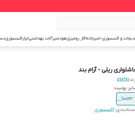
یجات و اکسسوری اشپزخانه
گاز رومیزی
هود
شیرآلات بهداشتی
ابزار
اکسسوری
دست
اشلواری ریلی - آرام بند
ند:
platin
یز یونیت
90cm
ته‌بندی
:
اکسسوری