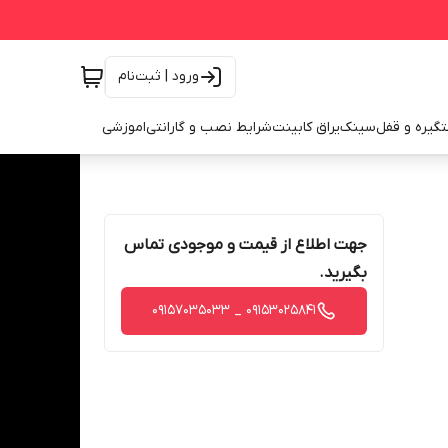
ورود | ثبت‌نام
گیره و قفل
سینک
یراق کابینت
شرایط نصب و گارانتی
اموزشی
جهت اطلاع از قیمت و موجودی تماس
بگیرید.
09153025841 _ 09157035033