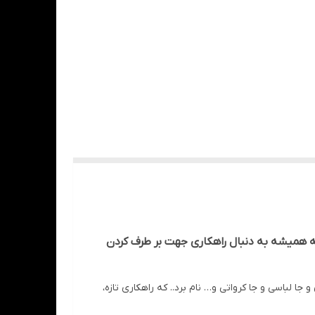
ه همیشه به دنبال راهکاری جهت بر طرف کردن
ا لباسی و جا کرواتی و… نام برد.. که راهکاری تازه،
یعی از تجهیزات کمدی مانند جا کفشی ریلی جا شلواری