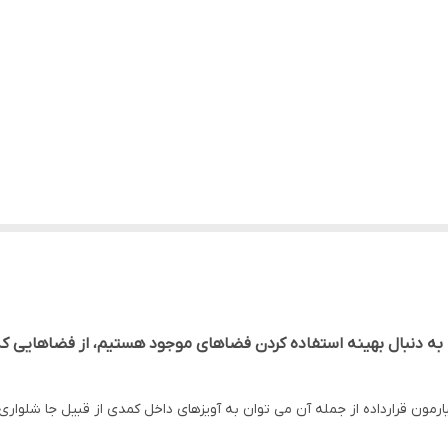
ا به دنبال بهینه استفاده کردن فضاهای موجود هستیم، از فضاهایی ک
مون قرارداده از جمله آن می توان به آویزهای داخل کمدی از قبیل جا شلواری و ج
یت می‌دهند را مرتفع سازند. از این رو گروه صنعتی پلاتین با تولید طیف وس