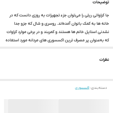
توضیحات
جا کراواتی ریلی را می‌توان جزء تجهیزات به‌ روزی دانست که در
خانه‌ ها به کمک بانوان آمده‌اند. روسری و شال که جزو جدا
نشدنی استایل خانم‌ ها هستند و کمربند و در برخی موارد کراوات
که به‌عنوان پر مصرف‌ ترین اکسسوری‌ های مردانه مورد استفاده
قرار می‌گیرند، گاهی باعث به‌ هم‌ ریختگی در کمد لباس‌ ها
می‌شوند.
نظرات
این امر، ایده اصلی برای ساخت
جا کراواتی ریلی
است. با نصب این
تجهیزات در کمد لباس خود می‌توانید به بی‌ نظمی‌ های این بخش خاتمه
داده و در پیدا کردن شال و روسری و یا کمربند و کراوات، دچار مشکل
دسته‌بندی
:
اکسسوری
نشوید.
جا کراواتی‌ هایی که در انواع ریلی تولید می‌شوند معمولاً دارای ظاهری
مستطیل شکل هستند. این محصولات از نظر ابعاد و جای آویز، دارای انواع