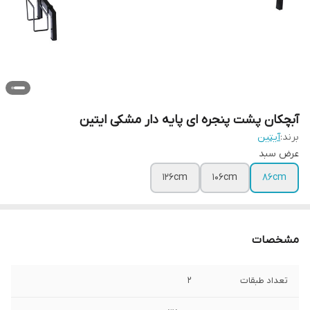
آبچکان پشت پنجره ای پایه دار مشکی ایتین
برند:
آیتین
عرض سبد
126cm
106cm
86cm
مشخصات
تعداد طبقات
2