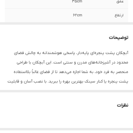
عمق
35cm
ارتفاع
62cm
توضیحات
آبچکان پشت پنجره‌ای پایه‌دار، پاسخی هوشمندانه به چالش فضای
محدود در آشپزخانه‌های مدرن و سنتی است. این آبچکان با طراحی
منحصر به فرد خود، به شما اجازه می‌دهد تا از فضای غالباً بلااستفاده
پشت پنجره یا کنار سینک بهترین بهره را ببرید. با نصب آسان و قابلیت
جابجایی، این محصول نه تنها به خشک شدن سریع‌تر ظروف کمک
می‌کند، بلکه با نور طبیعی و تهویه مناسب، از رشد باکتری‌ها و ایجاد بوی
نظرات
نامطبوع جلوگیری می‌کند.
ویژگی‌های کلیدی:
طراحی بهینه برای فضای پشت پنجره
: پایه‌های بلند و مستحکم به