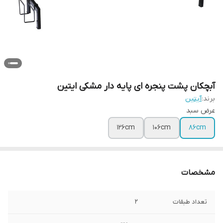
آبچکان پشت پنجره ای پایه دار مشکی ایتین
برند:
آیتین
عرض سبد
126cm
106cm
86cm
مشخصات
تعداد طبقات
2