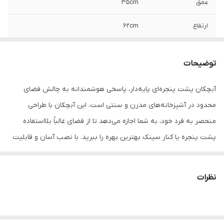
عمق
35cm
ارتفاع
62cm
توضیحات
آبچکان پشت پنجره‌ای پایه‌دار، پاسخی هوشمندانه به چالش فضای
محدود در آشپزخانه‌های مدرن و سنتی است. این آبچکان با طراحی
منحصر به فرد خود، به شما اجازه می‌دهد تا از فضای غالباً بلااستفاده
پشت پنجره یا کنار سینک بهترین بهره را ببرید. با نصب آسان و قابلیت
جابجایی، این محصول نه تنها به خشک شدن سریع‌تر ظروف کمک
می‌کند، بلکه با نور طبیعی و تهویه مناسب، از رشد باکتری‌ها و ایجاد بوی
نظرات
نامطبوع جلوگیری می‌کند.
ویژگی‌های کلیدی:
طراحی بهینه برای فضای پشت پنجره
: پایه‌های بلند و مستحکم به