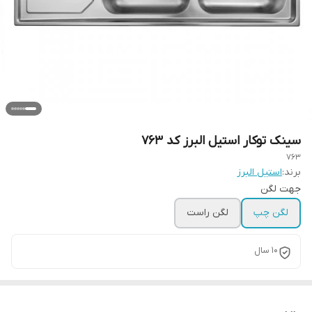
سینک توکار استیل البرز کد 763
763
برند:
استیل البرز
جهت لگن
لگن چپ
لگن راست
10 سال