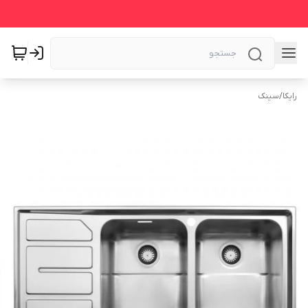
رایکا
/
سینک