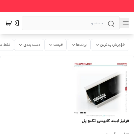
پربازدیدترین
برندها
قیمت
دسته‌بندی
فقط م
قرنیز اببند کابینتی تکنو پل